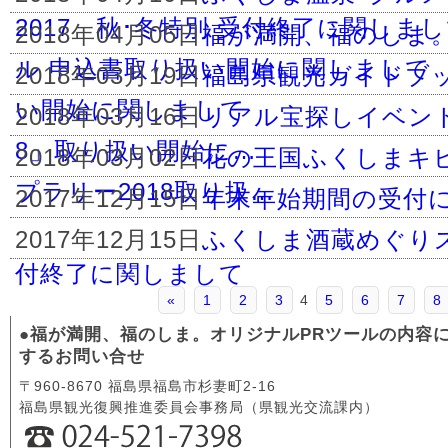
2017 秋･冬特別 受付終了に関しま
2018年04月05日
福が満開、福のしま。
ル 申込書取り扱い開始に関しまして
2018年03月19日
福島県観光ガイドブッ
い開始に関しまして
2018年03月16日
リアル宝探しイベントi
8」取り扱い開始に…
2018年03月02日
花の王国ふくしまキ
プラリー2018取り扱…
2017年12月15日
年末年始期間の受付
2017年12月15日
ふくしま酒蔵めぐりス
付終了に関しまして
«
1
2
3
4
5
6
7
8
●福が満開、福のしま。オリジナルPRツールの内容
するお問い合せ
〒960-8670 福島県福島市杉妻町2-16
福島県観光復興推進委員会事務局（県観光交流課内）