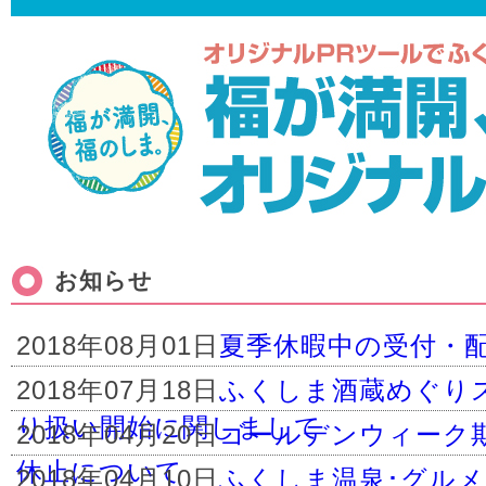
お知らせ
2018年08月01日
夏季休暇中の受付・
2018年07月18日
ふくしま酒蔵めぐりス
り扱い開始に関しまして
2018年04月20日
ゴールデンウィーク
休止について
2018年04月10日
ふくしま温泉･グル