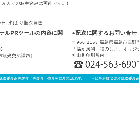
ＦＡＸでのお申込みは可能です。)
月5日(水)より順次発送
ナルPRツールの内容に関
●配送に関するお問い合せ
〒960-2153 福島県福島市庄野
「福が満開、福のしま。オリジ
6
社山川印刷所内
県観光交流課内）
委員会事務局（事務局：福島県観光交流課内） ©福島県観光復興推進委員会 All rig